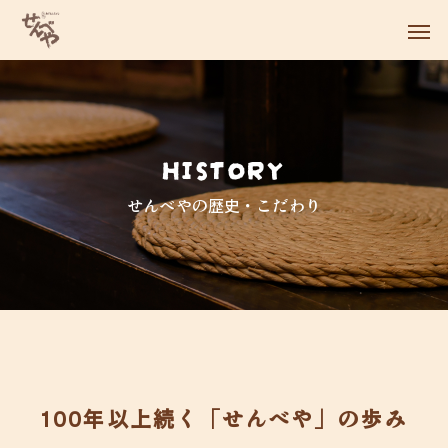
HISTORY
Warning
Warning
/home/c6890119/publ
/home/c6890119/publ
せんべやの歴史・こだわり
Warning
Warning
/home/c6890119/public_html/senbeya.com/wp-content
/home/c6890119/public_html/senbeya.com/wp-content
Warning
/home/c6890119/pub
Warning
content/themes/anthem_tcd083/functions/menu.php
100年以上続く
「せんべや」の歩み