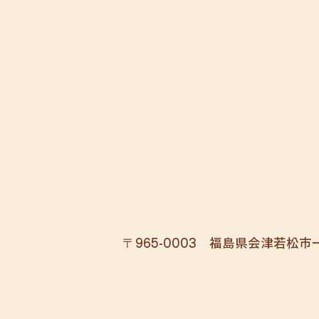
〒965-0003 福島県会津若松市