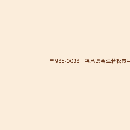
〒965-0026 福島県会津若松市平